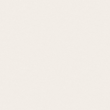
BROOK
€
17,00
Jeu de cartes à jouer One Piece : Avec design des personnages
favoris de la série animée One Piece.
Personnage Brook.
STOCK FAIBLE
quantité
AJOUTER AU PANIER
de
One
Piece
Playing
Cards
Notre stock internet reflète notre stock boutique, donc