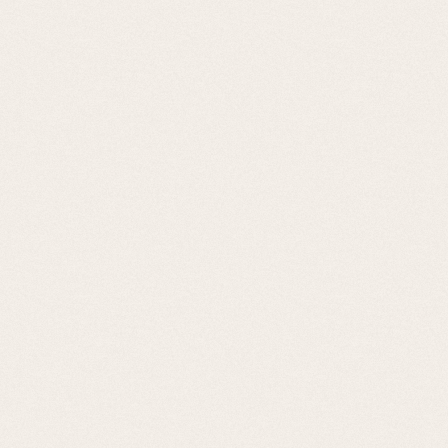
One Piece Playing Cards – Kuma
EN RUPTURE
17,00
€
One Piece Playing Cards – Hancock