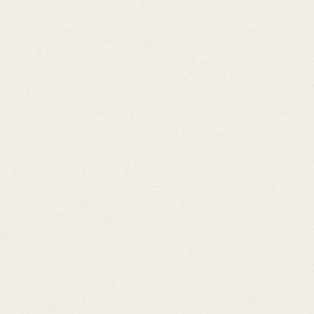
One Piece Playing Cards –
Doflamingo
EN RUPTURE
17,00
€