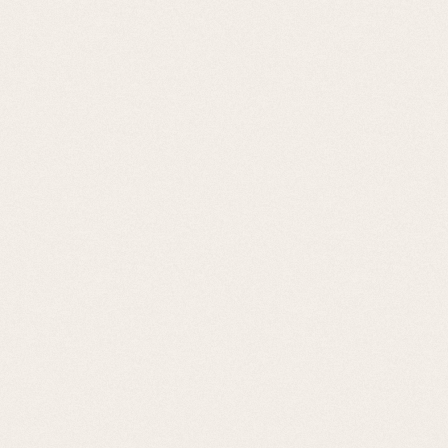
Fournier 100% plastique EPT
Ces cartes EPT 100% plastique de chez
Fournier, seront idéales pour vos soirées
poker. La matière plastique, souple et
solide, vous permettra de les manipuler
sans qu’aucune trace n’apparaisse sur…
23,00
€