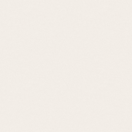
One Piece Playing Cards – Jimbe
EN RUPTURE
17,00
€