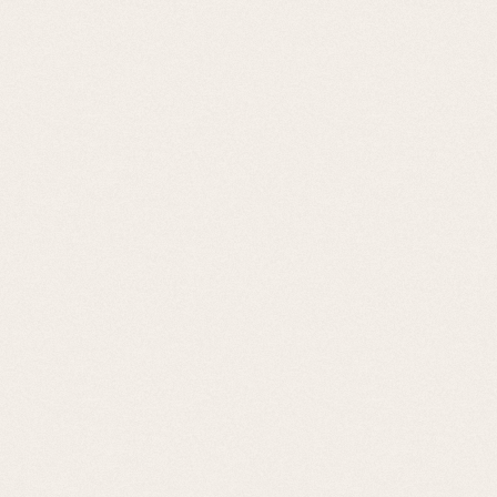
LIVRAISON GRATUITE EN RELAIS
À PARTIR DE 80€
DES QUESTIONS ?
04.78.93.38.80