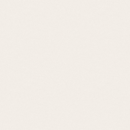
17,00
€
One Piece Playing Cards – Nami
Jeu de cartes à jouer One Piece : Avec
design des personnages favoris de la série
animée One Piece. Personnage Nami.
17,00
€