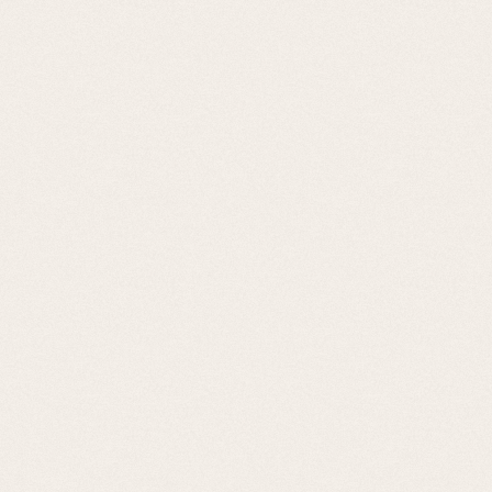
17,00
€
One Piece Playing Cards – Mihawk
Jeu de cartes à jouer One Piece : Avec
design des personnages favoris de la série
animée One Piece. Personnage Mihawk.
plairont aussi