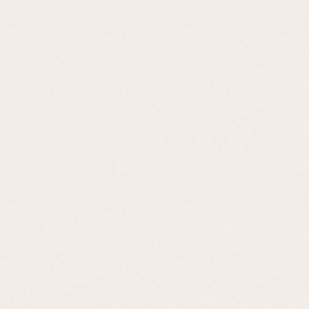
One Piece Playing Cards – Roronoa
Zoro
Jeu de cartes à jouer One Piece : Avec
design des personnages favoris de la série
animée One Piece. Personnage Roronoa
Zoro.
17,00
€
One Piece Playing Cards – Nico
Robin
Jeu de cartes à jouer One Piece : Avec