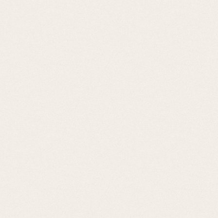
Scopa Napoletane Dal Negro...
Jeu de Cartes italiennes "Napoletane"
Qualitée renforcée.
20,00
€
Theory11 – Avengers Violet